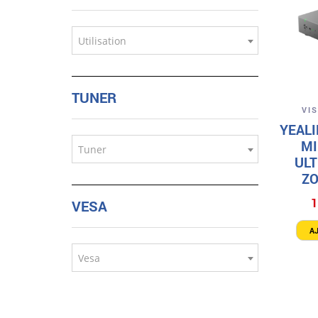
Utilisation
TUNER
VI
YEAL
MI
Tuner
ULT
Z
1
VESA
A
Vesa