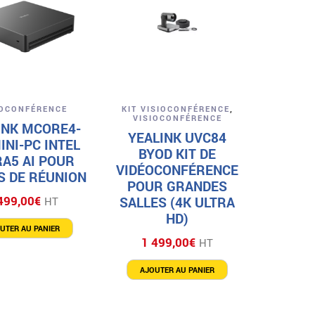
Aperçu
Aperçu
IOCONFÉRENCE
KIT VISIOCONFÉRENCE
,
VISIOCONFÉRENCE
INK MCORE4-
YEALINK UVC84
INI-PC INTEL
BYOD KIT DE
RA5 AI POUR
VIDÉOCONFÉRENCE
S DE RÉUNION
POUR GRANDES
499,00
€
SALLES (4K ULTRA
HT
HD)
UTER AU PANIER
1 499,00
€
HT
AJOUTER AU PANIER