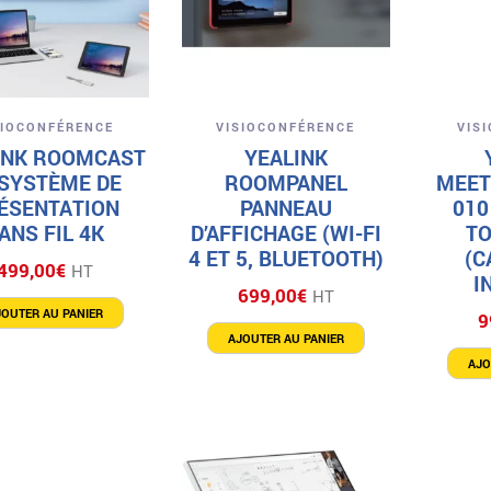
Aperçu
Aperçu
SIOCONFÉRENCE
VISIOCONFÉRENCE
VIS
INK ROOMCAST
YEALINK
 SYSTÈME DE
ROOMPANEL
MEET
ÉSENTATION
PANNEAU
010
ANS FIL 4K
D’AFFICHAGE (WI-FI
TO
4 ET 5, BLUETOOTH)
(C
499,00
€
HT
I
699,00
€
HT
JOUTER AU PANIER
9
AJOUTER AU PANIER
AJO