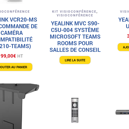
Aperçu
Aperçu
SIOCONFÉRENCE
KIT VISIOCONFÉRENCE
,
VIS
VISIOCONFÉRENCE
INK VCR20-MS
YEA
YEALINK MVC S90-
COMMANDE DE
C5U-004 SYSTÈME
CAMÉRA
MICROSOFT TEAMS
MPATIBILITÉ
ROOMS POUR
210-TEAMS)
AJO
SALLES DE CONSEIL
99,00
€
HT
LIRE LA SUITE
JOUTER AU PANIER