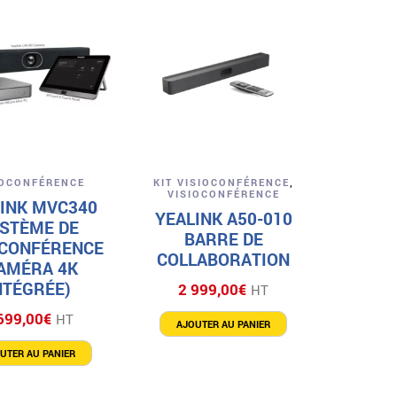
Aperçu
Aperçu
IOCONFÉRENCE
KIT VISIOCONFÉRENCE
,
VISIOCONFÉRENCE
INK MVC340
YEALINK A50-010
STÈME DE
BARRE DE
OCONFÉRENCE
COLLABORATION
AMÉRA 4K
NTÉGRÉE)
2 999,00
€
HT
699,00
€
HT
AJOUTER AU PANIER
UTER AU PANIER