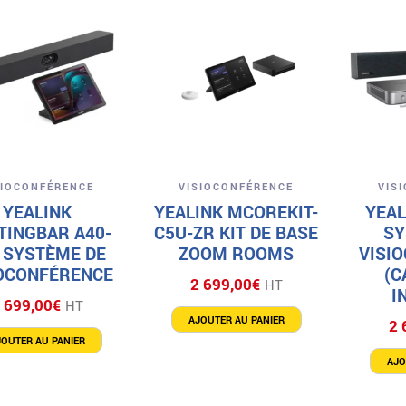
Aperçu
Aperçu
SIOCONFÉRENCE
VISIOCONFÉRENCE
VIS
YEALINK
YEALINK MCOREKIT-
YEAL
TINGBAR A40-
C5U-ZR KIT DE BASE
SY
 SYSTÈME DE
ZOOM ROOMS
VISI
IOCONFÉRENCE
(C
2 699,00
€
HT
I
 699,00
€
HT
AJOUTER AU PANIER
2 
JOUTER AU PANIER
AJO