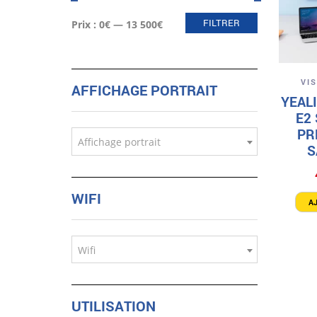
Prix
Prix
FILTRER
Prix :
0€
—
13 500€
min
max
VI
AFFICHAGE PORTRAIT
YEAL
E2
PR
Affichage portrait
S
WIFI
A
Wifi
UTILISATION