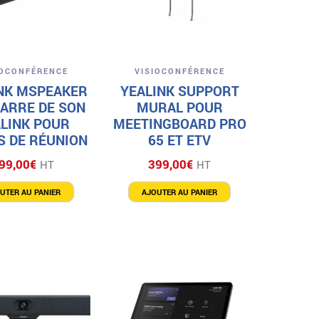
Aperçu
Aperçu
IOCONFÉRENCE
VISIOCONFÉRENCE
NK MSPEAKER
YEALINK SUPPORT
ARRE DE SON
MURAL POUR
LINK POUR
MEETINGBOARD PRO
S DE RÉUNION
65 ET ETV
99,00
€
399,00
€
HT
HT
UTER AU PANIER
AJOUTER AU PANIER