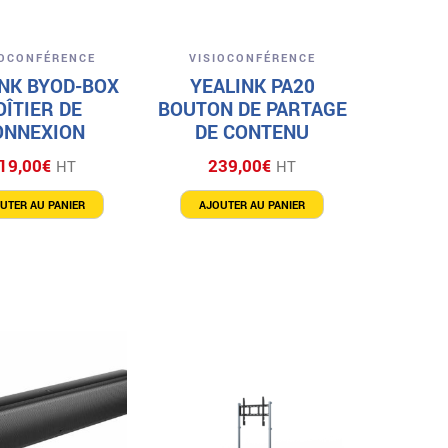
Aperçu
Aperçu
IOCONFÉRENCE
VISIOCONFÉRENCE
NK BYOD-BOX
YEALINK PA20
OÎTIER DE
BOUTON DE PARTAGE
ONNEXION
DE CONTENU
19,00
€
239,00
€
HT
HT
UTER AU PANIER
AJOUTER AU PANIER