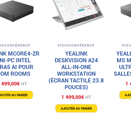
Aperçu
Aperçu
SIOCONFÉRENCE
VISIOCONFÉRENCE
VIS
INK MCORE4-ZR
YEALINK
YEAL
NI-PC INTEL
DESKVISION A24
MS M
RA5 AI POUR
ALL-IN-ONE
ULT
OOM ROOMS
WORKSTATION
SALLE
(ÉCRAN TACTILE 23.8
 499,00
€
1 
HT
POUCES)
JOUTER AU PANIER
AJO
1 499,00
€
HT
AJOUTER AU PANIER