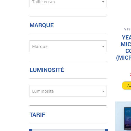
Taille écran
MARQUE
VI
YE
MI
Marque
C
(MIC
LUMINOSITÉ
A
Luminosité
TARIF