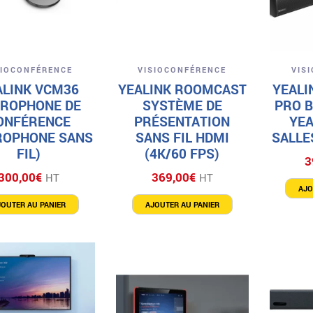
Aperçu
Aperçu
SIOCONFÉRENCE
VISIOCONFÉRENCE
VIS
ALINK VCM36
YEALINK ROOMCAST
YEALI
CROPHONE DE
SYSTÈME DE
PRO B
ONFÉRENCE
PRÉSENTATION
YEA
ROPHONE SANS
SANS FIL HDMI
SALLE
FIL)
(4K/60 FPS)
3
300,00
€
369,00
€
HT
HT
AJO
JOUTER AU PANIER
AJOUTER AU PANIER