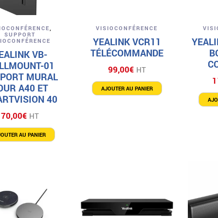
Aperçu
Aperçu
SIOCONFÉRENCE
,
VISIOCONFÉRENCE
VIS
SUPPORT
YEALINK VCR11
YEALI
SIOCONFÉRENCE
TÉLÉCOMMANDE
B
EALINK VB-
C
LLMOUNT-01
99,00
€
HT
PORT MURAL
1
OUR A40 ET
AJOUTER AU PANIER
RTVISION 40
AJO
70,00
€
HT
JOUTER AU PANIER